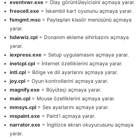
eventvwr.exe
= Olay görüntüleyicisini açmaya yarar.
freecell.exe
= İskambil kart oyununu açmaya yarar.
fsmgmt.msc
= Paylaşılan klasör menüsünü açmaya
yarar.
hdwwiz.cpl
= Donanım ekleme sihirbazını açmaya
yarar.
iexpress.exe
= Setup uygulamasını açmaya yarar.
inetcpl.cpl
= İnternet özelliklerini açmaya yarar.
intl.cpl
= Bölge ve dil ayarlarını açmaya yarar.
joy.cpl
= Oyun kontrollerini açmaya yarar.
magnify.exe
= Büyüteçi açmaya yarar.
main.cpl
= Mouse özelliklerini açmaya yarar.
mmsys.cpl
= Ses ayarlarını açmaya yarar.
mspaint.exe
= Paint’i açmaya yarar.
narrator.exe
= İngilizce ekran okuyucusunu açmaya
yarar.