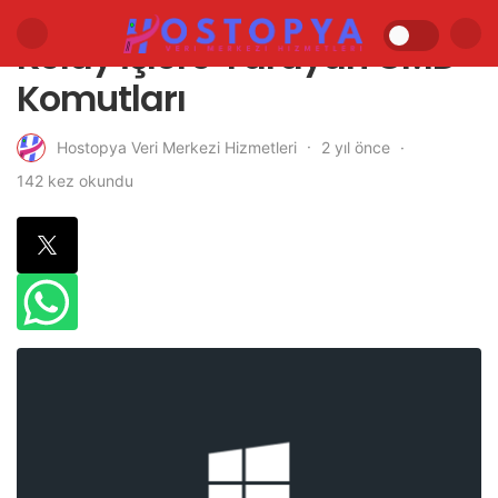
Kolay İşlere Yarayan CMD
Komutları
2 yıl önce
Hostopya Veri Merkezi Hizmetleri
142 kez okundu