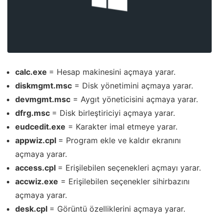
calc.exe
= Hesap makinesini açmaya yarar.
diskmgmt.msc
= Disk yönetimini açmaya yarar.
devmgmt.msc
= Aygıt yöneticisini açmaya yarar.
dfrg.msc
= Disk birleştiriciyi açmaya yarar.
eudcedit.exe
= Karakter imal etmeye yarar.
appwiz.cpl
= Program ekle ve kaldır ekranını
açmaya yarar.
access.cpl
= Erişilebilen seçenekleri açmayı yarar.
accwiz.exe
= Erişilebilen seçenekler sihirbazını
açmaya yarar.
desk.cpl
= Görüntü özelliklerini açmaya yarar.