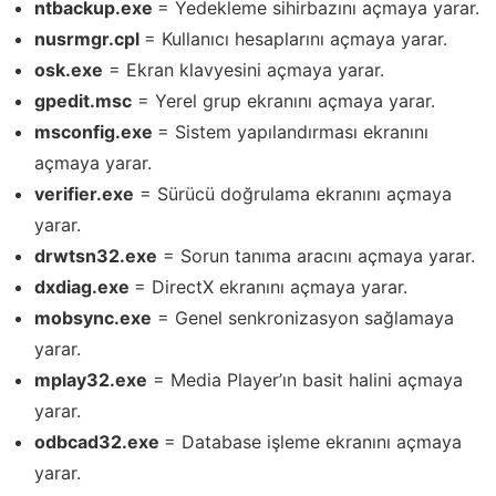
ntbackup.exe
= Yedekleme sihirbazını açmaya yarar.
nusrmgr.cpl
= Kullanıcı hesaplarını açmaya yarar.
osk.exe
= Ekran klavyesini açmaya yarar.
gpedit.msc
= Yerel grup ekranını açmaya yarar.
msconfig.exe
= Sistem yapılandırması ekranını
açmaya yarar.
verifier.exe
= Sürücü doğrulama ekranını açmaya
yarar.
drwtsn32.exe
= Sorun tanıma aracını açmaya yarar.
dxdiag.exe
= DirectX ekranını açmaya yarar.
mobsync.exe
= Genel senkronizasyon sağlamaya
yarar.
mplay32.exe
= Media Player’ın basit halini açmaya
yarar.
odbcad32.exe
= Database işleme ekranını açmaya
yarar.