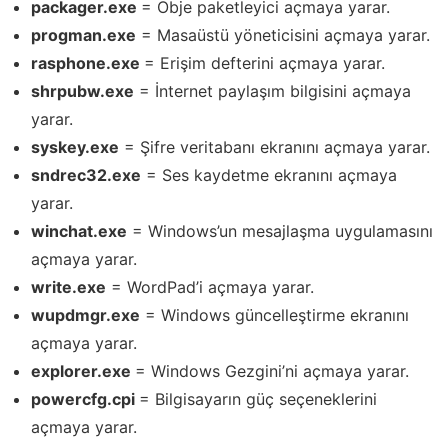
packager.exe
= Obje paketleyici açmaya yarar.
progman.exe
= Masaüstü yöneticisini açmaya yarar.
rasphone.exe
= Erişim defterini açmaya yarar.
shrpubw.exe
= İnternet paylaşım bilgisini açmaya
yarar.
syskey.exe
= Şifre veritabanı ekranını açmaya yarar.
sndrec32.exe
= Ses kaydetme ekranını açmaya
yarar.
winchat.exe
= Windows’un mesajlaşma uygulamasını
açmaya yarar.
write.exe
= WordPad’i açmaya yarar.
wupdmgr.exe
= Windows güncelleştirme ekranını
açmaya yarar.
explorer.exe
= Windows Gezgini’ni açmaya yarar.
powercfg.cpi
= Bilgisayarın güç seçeneklerini
açmaya yarar.