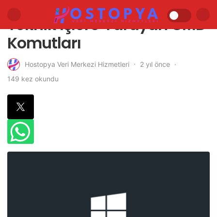
Teknik İşlere Yarayan CMD
Komutları
2 yıl önce
Hostopya Veri Merkezi Hizmetleri
149 kez okundu