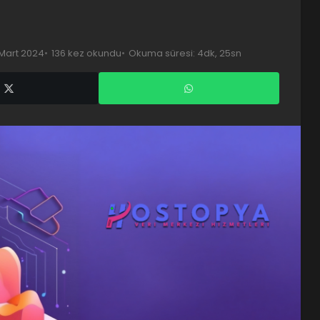
Mart 2024
136 kez okundu
Okuma süresi: 4dk, 25sn